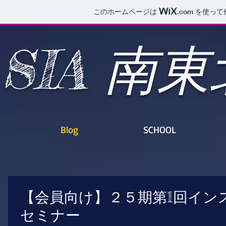
このホームページは
.com
を使って
SIA 南
Blog
SCHOOL
【会員向け】２５期第1回イン
セミナー