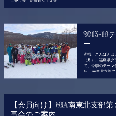
ーマ伝達、新教程ＳＩＡオ...
2015−
ー
皆様、こんばんは
（月）、福島県グ
て、今季のテーマ
た。 南東北支部
参加していただき
は、各スクールス
りよいレ...
【会員向け】SIA南東北支部
事会のご案内